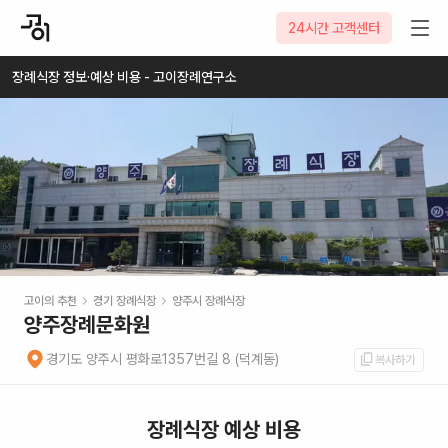
2026-08-06
24시간 고객센터
장례식장 정보·예상 비용 - 고이장례연구소
고이의 추천
경기
장례식장
양주시
장례식장
양주장례문화원
경기도 양주시 평화로1357번길 8 (덕계동)
복사하기
장례식장 예상 비용