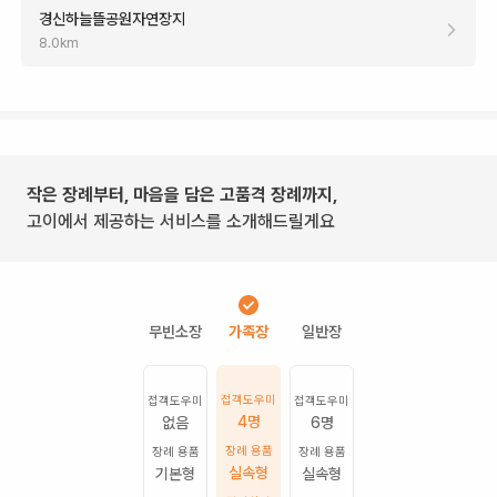
경신하늘뜰공원자연장지
8.0
km
작은 장례부터, 마음을 담은 고품격 장례까지,
고이에서 제공하는 서비스를 소개해드릴게요
접객도우미
접객도우미
접객도우미
4명
없음
6명
장례 용품
장례 용품
장례 용품
실속형
기본형
실속형