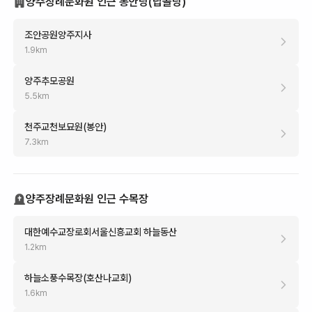
양주장례문화원 인근 봉안당(납골당)
조안공원양주지사
1.9
km
양주추모공원
5.5
km
천주교천보묘원(봉안)
7.3
km
양주장례문화원 인근 수목장
대한예수교장로회서울신흥교회 하늘동산
1.2
km
하늘소풍수목장(호산나교회)
1.6
km