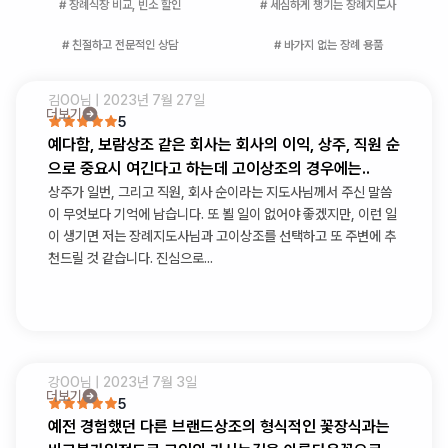
# 장례식장 비교, 빈소 할인
# 세심하게 챙기는 장례지도사
# 친절하고 전문적인 상담
# 바가지 없는 장례 용품
김OO
님 |
2023년 7월 27일
더보기
5
예다함, 보람상조 같은 회사는 회사의 이익, 상주, 직원 순
으로 중요시 여긴다고 하는데 고이상조의 경우에는..
상주가 일번, 그리고 직원, 회사 순이라는 지도사님께서 주신 말씀
이 무엇보다 기억에 남습니다. 또 뵐 일이 없어야 좋겠지만, 이런 일
이 생기면 저는 장례지도사님과 고이상조를 선택하고 또 주변에 추
천드릴 것 같습니다. 진심으로...
강OO
님 |
2023년 7월 3일
더보기
5
예전 경험했던 다른 브랜드상조의 형식적인 꽃장식과는