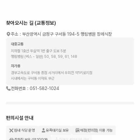
찾아오시는 길 (교통정보)
주소 :
부산광역시 금정구 구서동 194-5 행림병원 장례식장
대중교통
지하철 1호선 두실역 1번 출구 도보 5분
행림병원 (버스 - 일반) 50, 58, 59, 61, 148
자가용
경부고속도로 구서동 종점 사거리에서 우회전 약1키로지점
시내에서는 구서동 이마트 부근
전화번호 :
051-582-1024
편의시설 안내
원내 식당 운영
유족대기실 보유
매점(편의점) 이용 가능
주차장 보유 (약 100대)
장애인 편의시설 구비