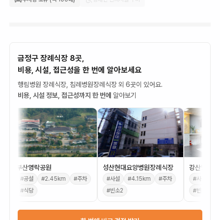
금정구
장례식장
8
곳,
비용, 시설, 접근성을 한 번에 알아보세요
행림병원 장례식장
,
침례병원장례식장
외
6
곳이 있어요.
비용, 시설 정보, 접근성까지 한 번에
알아보기
부산영락공원
성산현대요양병원장례식장
강산병원장례식
#
공설
#
2.45km
#
주차
#
사설
#
4.15km
#
주차
#
사설
#
4.5
#
식당
#
빈소2
#
빈소2