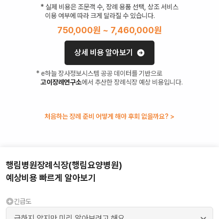
* 실제 비용은 조문객 수, 장례 용품 선택, 상조 서비스
이용 여부에 따라 크게 달라질 수 있습니다.
750,000
원 ~
7,460,000
원
상세 비용 알아보기
* e하늘 장사정보시스템 공공 데이터를 기반으로
고이장례연구소
에서 추산한 장례식장 예상 비용입니다.
처음하는 장례 준비 어떻게 해야 후회 없을까요? >
행림병원장례식장(행림요양병원)
예상비용 빠르게 알아보기
긴급도