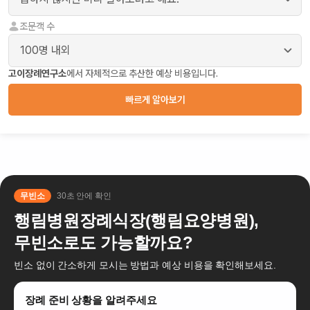
조문객 수
고이장례연구소
에서 자체적으로 추산한 예상 비용입니다.
빠르게 알아보기
무빈소
30초 안에 확인
행림병원장례식장(행림요양병원)
,
무빈소로도 가능할까요?
빈소 없이 간소하게 모시는 방법과 예상 비용을 확인해보세요.
장례 준비 상황을 알려주세요