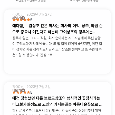
# 친절하고 전문적인 상담
# 바가지 없는 장례 용품
김OO
님 |
2023년 7월 27일
더보기
5
예다함, 보람상조 같은 회사는 회사의 이익, 상주, 직원 순
으로 중요시 여긴다고 하는데 고이상조의 경우에는..
상주가 일번, 그리고 직원, 회사 순이라는 지도사님께서 주신 말씀
이 무엇보다 기억에 남습니다. 또 뵐 일이 없어야 좋겠지만, 이런 일
이 생기면 저는 장례지도사님과 고이상조를 선택하고 또 주변에 추
천드릴 것 같습니다. 진심으로...
강OO
님 |
2023년 7월 3일
더보기
5
예전 경험했던 다른 브랜드상조의 형식적인 꽃장식과는
비교불가일정도로 고인의 가시는길을 아름다운꽃으로 가
득채워주셨습니다
발인날 새벽부터 오셔서 발인제 준비와 유가족들 짐정리부터 해야