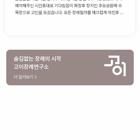
예약해주신 시간표대로 기다림없이 화장후 장지인 추모공원에 수
목장으로 고인을 모셨습니다. 모든 장례절차를 매끄럽게 마친후 다
시 장례식장으로 돌아와 상복반납까지 체크해주신후에 팀장님과
인사를 나누고 떠나셨습니다
숨김없는 장례의 시작
고이장례연구소
더 알아보기