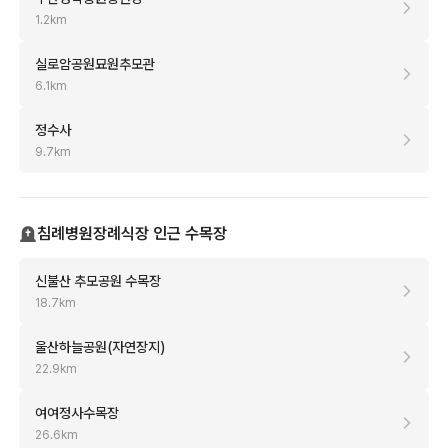
1.2
km
실로암공원묘원추모관
6.1
km
정수사
9.7
km
침례병원장례식장 인근 수목장
신불산 추모공원 수목장
18.7
km
울산하늘공원(자연장지)
22.9
km
여여정사수목장
26.6
km