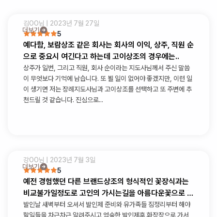
김OO
님 |
2023년 7월 27일
더보기
5
예다함, 보람상조 같은 회사는 회사의 이익, 상주, 직원 순
으로 중요시 여긴다고 하는데 고이상조의 경우에는..
상주가 일번, 그리고 직원, 회사 순이라는 지도사님께서 주신 말씀
이 무엇보다 기억에 남습니다. 또 뵐 일이 없어야 좋겠지만, 이런 일
이 생기면 저는 장례지도사님과 고이상조를 선택하고 또 주변에 추
천드릴 것 같습니다. 진심으로...
강OO
님 |
2023년 7월 3일
더보기
5
예전 경험했던 다른 브랜드상조의 형식적인 꽃장식과는
비교불가일정도로 고인의 가시는길을 아름다운꽃으로 가
득채워주셨습니다
발인날 새벽부터 오셔서 발인제 준비와 유가족들 짐정리부터 해야
할일들을 차근차근 알려주시고 엄숙한 발인제후 화장장으로 가서