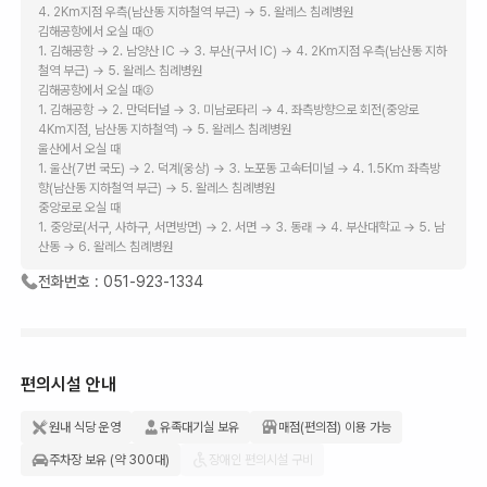
4. 2Km지점 우측(남산동 지하철역 부근) → 5. 왈레스 침례병원
김해공항에서 오실 때①
1. 김해공항 → 2. 남양산 IC → 3. 부산(구서 IC) → 4. 2Km지점 우측(남산동 지하
철역 부근) → 5. 왈레스 침례병원
김해공항에서 오실 때②
1. 김해공항 → 2. 만덕터널 → 3. 미남로타리 → 4. 좌측방향으로 회전(중앙로
4Km지점, 남산동 지하철역) → 5. 왈레스 침례병원
울산에서 오실 때
1. 울산(7번 국도) → 2. 덕계(웅상) → 3. 노포동 고속터미널 → 4. 1.5Km 좌측방
향(남산동 지하철역 부근) → 5. 왈레스 침례병원
중앙로로 오실 때
1. 중앙로(서구, 사하구, 서면방면) → 2. 서면 → 3. 동래 → 4. 부산대학교 → 5. 남
산동 → 6. 왈레스 침례병원
전화번호 :
051-923-1334
편의시설 안내
원내 식당 운영
유족대기실 보유
매점(편의점) 이용 가능
주차장 보유 (약 300대)
장애인 편의시설 구비