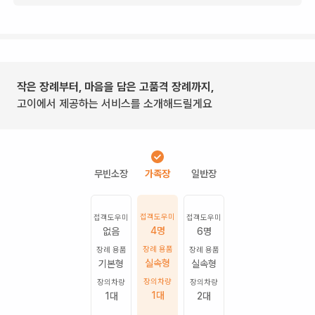
작은 장례부터, 마음을 담은 고품격 장례까지,
고이에서 제공하는 서비스를 소개해드릴게요
접객도우미
접객도우미
접객도우미
4명
없음
6명
장례 용품
장례 용품
장례 용품
실속형
기본형
실속형
장의차량
장의차량
장의차량
1
대
1
대
2
대