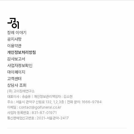
장례 이야기
공지사항
이용약관
개인정보처리방침
감사보고서
사업자정보확인
마이페이지
고객센터
상담사 조회
(주) 고이장례연구소
대표이사 : 송슬옹 | 개인정보관리책임자 : 김소현
주소 :
서울시 관악구 신림로 132, 1,2,3층
| 전화 문의: 1666-9784
이메일 : contact@goifuneral.co.kr
사업자 등록번호 : 831-87-01971
통신판매업신고번호 : 2021-서울관악-2417