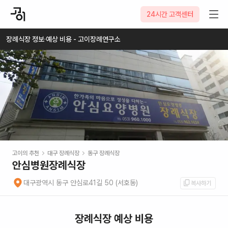
2026-08-07
24시간 고객센터
장례식장 정보·예상 비용 - 고이장례연구소
고이의 추천
대구
장례식장
동구
장례식장
안심병원장례식장
대구광역시 동구 안심로41길 50 (서호동)
복사하기
장례식장 예상 비용