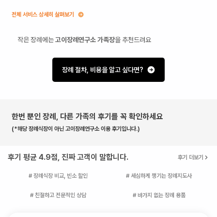
전체 서비스 상세히 살펴보기
작은 장례에는
고이장례연구소 가족장
을 추천드려요
장례 절차, 비용을 알고 싶다면?
한번 뿐인 장례, 다른 가족의 후기를 꼭 확인하세요
(*해당 장례식장이 아닌 고이장례연구소 이용 후기입니다.)
후기 평균 4.9점, 진짜 고객이 말합니다.
후기 더보기
# 장례식장 비교, 빈소 할인
# 세심하게 챙기는 장례지도사
# 친절하고 전문적인 상담
# 바가지 없는 장례 용품