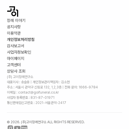
장례 이야기
공지사항
이용약관
개인정보처리방침
감사보고서
사업자정보확인
마이페이지
고객센터
상담사 조회
(주) 고이장례연구소
대표이사 : 송슬옹 | 개인정보관리책임자 : 김소현
주소 :
서울시 관악구 신림로 132, 1,2,3층
| 전화 문의: 1666-9784
이메일 : contact@goifuneral.co.kr
사업자 등록번호 : 831-87-01971
통신판매업신고번호 : 2021-서울관악-2417
©
2026
. (주)고이장례연구소 ALL RIGHTS RESERVED.