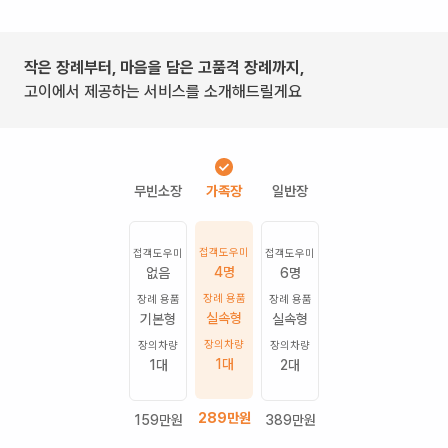
작은 장례부터, 마음을 담은 고품격 장례까지,
고이에서 제공하는 서비스를 소개해드릴게요
접객도우미
접객도우미
접객도우미
4명
없음
6명
장례 용품
장례 용품
장례 용품
실속형
기본형
실속형
장의차량
장의차량
장의차량
1
대
1
대
2
대
289
만원
159
만원
389
만원