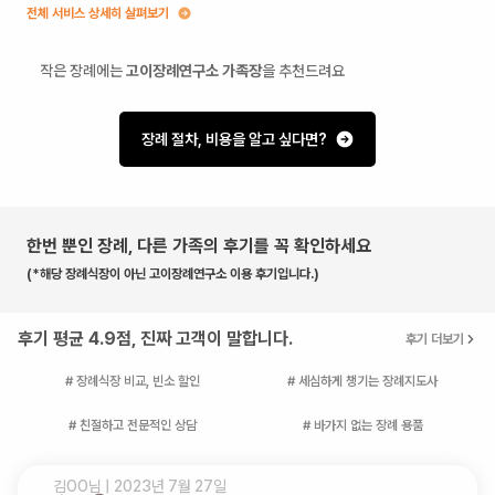
전체 서비스 상세히 살펴보기
작은 장례에는
고이장례연구소 가족장
을 추천드려요
장례 절차, 비용을 알고 싶다면?
한번 뿐인 장례, 다른 가족의 후기를 꼭 확인하세요
(*해당 장례식장이 아닌 고이장례연구소 이용 후기입니다.)
후기 평균 4.9점, 진짜 고객이 말합니다.
후기 더보기
# 장례식장 비교, 빈소 할인
# 세심하게 챙기는 장례지도사
# 친절하고 전문적인 상담
# 바가지 없는 장례 용품
김OO
님 |
2023년 7월 27일