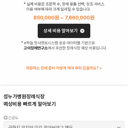
* 실제 비용은 조문객 수, 장례 용품 선택, 상조 서비스
이용 여부에 따라 크게 달라질 수 있습니다.
850,000
원 ~
7,660,000
원
상세 비용 알아보기
* e하늘 장사정보시스템 공공 데이터를 기반으로
고이장례연구소
에서 추산한 장례식장 예상 비용입니다.
처음하는 장례 준비 어떻게 해야 후회 없을까요? >
성누가병원장례식장
예상비용 빠르게 알아보기
긴급도