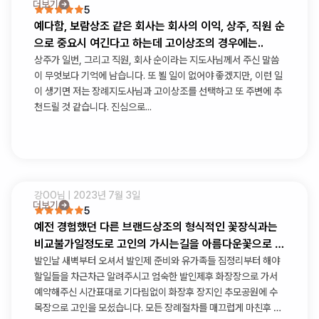
더보기
5
예다함, 보람상조 같은 회사는 회사의 이익, 상주, 직원 순
으로 중요시 여긴다고 하는데 고이상조의 경우에는..
상주가 일번, 그리고 직원, 회사 순이라는 지도사님께서 주신 말씀
이 무엇보다 기억에 남습니다. 또 뵐 일이 없어야 좋겠지만, 이런 일
이 생기면 저는 장례지도사님과 고이상조를 선택하고 또 주변에 추
천드릴 것 같습니다. 진심으로...
강OO
님 |
2023년 7월 3일
더보기
5
예전 경험했던 다른 브랜드상조의 형식적인 꽃장식과는
비교불가일정도로 고인의 가시는길을 아름다운꽃으로 가
득채워주셨습니다
발인날 새벽부터 오셔서 발인제 준비와 유가족들 짐정리부터 해야
할일들을 차근차근 알려주시고 엄숙한 발인제후 화장장으로 가서
예약해주신 시간표대로 기다림없이 화장후 장지인 추모공원에 수
목장으로 고인을 모셨습니다. 모든 장례절차를 매끄럽게 마친후 다