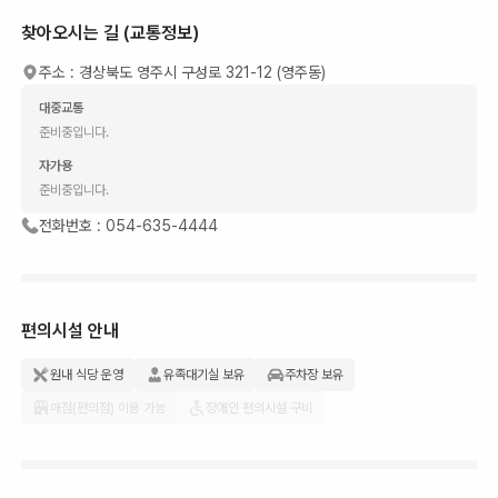
찾아오시는 길 (교통정보)
주소 :
경상북도 영주시 구성로 321-12 (영주동)
대중교통
준비중입니다.
자가용
준비중입니다.
전화번호 :
054-635-4444
편의시설 안내
원내 식당 운영
유족대기실 보유
주차장 보유
매점(편의점) 이용 가능
장애인 편의시설 구비