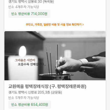
경기도 평택시 삼봉로 30 (독곡동)
빈소
4
개
주차 가능
식당
빈소 평균비용
714,000
원
무빈소, 가족장, 일반장 비용 및 시설 정보 확인하기
평택제일장례식장
경
기
도
평
택
시
삼
봉
로
교원예움 평택장례식장 (구. 평택장례문화원)
30
경기도 평택시 신평로 205,3층 (군문동)
(독
빈소
5
개
주차 가능
식당
곡
동)
빈소 평균비용
854,400
원
빈