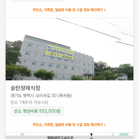
교원예움 평택장례식장 (구. 평택장례문화원)
무빈소, 가족장, 일반장 비용 및 시설 정보 확인하기
경기도
평택시
신평로
205,3
층 (군
문동)
빈
소
5
개
주
송탄장례식장
차
경기도 평택시 오리곡길 30 (독곡동)
가
빈소
1
개
주차 가능
식당
능
빈소 평균비용
552,000
원
식
당
무빈소, 가족장, 일반장 비용 및 시설 정보 확인하기
빈소 평균
비용