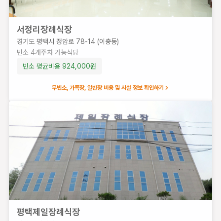
서정리장례식장
경기도 평택시 정암로 78-14 (이충동)
빈소
4
개
주차 가능
식당
빈소 평균비용
924,000
원
무빈소, 가족장, 일반장 비용 및 시설 정보 확인하기
평택제일장례식장