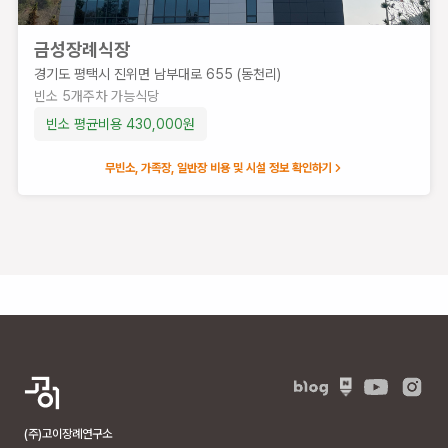
안중
백병
금성장례식장
원)
경기도 평택시 진위면 남부대로 655 (동천리)
빈
빈소
5
개
주차 가능
식당
소
빈소 평균비용
430,000
원
6
개
무빈소, 가족장, 일반장 비용 및 시설 정보 확인하기
주
차
가
능
식
당
빈소 평균
비용
560,000
원
(주)고이장례연구소