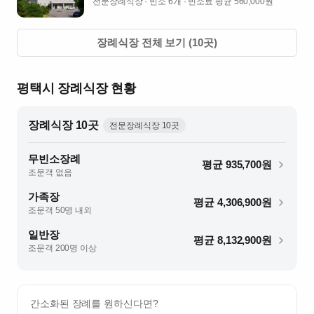
당
전문장례식장
· 빈소 6개
· 빈소료 평균 560,000원
빈소 평균
비용
장례식장 전체 보기 (
10
곳)
715,000
원
평택시
장례식장 현황
장례식장
10
곳
전문장례식장
10
곳
무빈소장례
평균
935,700
원
조문객 없음
가족장
평균
4,306,900
원
조문객 50명 내외
일반장
평균
8,132,900
원
조문객 200명 이상
간소화된 장례를 원하신다면?