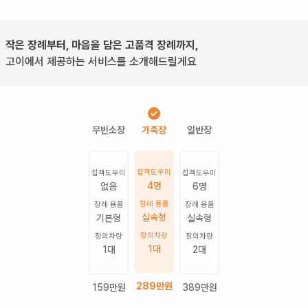
작은 장례부터, 마음을 담은 고품격 장례까지,
고이에서 제공하는 서비스를 소개해드릴게요
접객도우미
접객도우미
접객도우미
4명
없음
6명
장례 용품
장례 용품
장례 용품
실속형
기본형
실속형
장의차량
장의차량
장의차량
1
대
1
대
2
대
289
만원
159
만원
389
만원