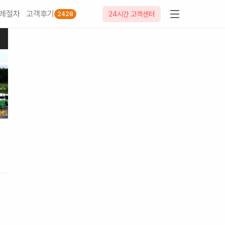
례절차
고객후기
24시간 고객센터
2428