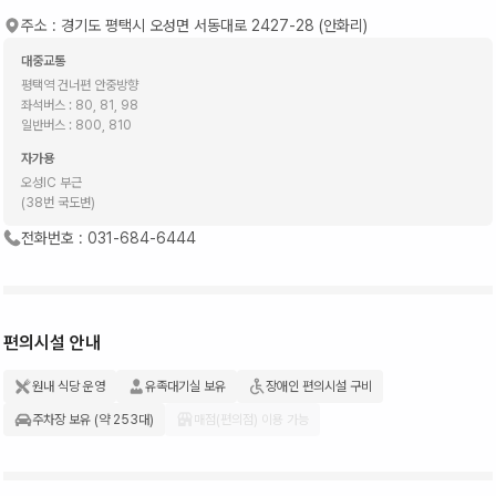
주소 :
경기도 평택시 오성면 서동대로 2427-28 (안화리)
대중교통
평택역 건너편 안중방향
좌석버스 : 80, 81, 98
일반버스 : 800, 810
자가용
오성IC 부근
(38번 국도변)
전화번호 :
031-684-6444
편의시설 안내
원내 식당 운영
유족대기실 보유
장애인 편의시설 구비
주차장 보유 (약 253대)
매점(편의점) 이용 가능