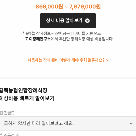
869,000
원 ~
7,979,000
원
상세 비용 알아보기
* e하늘 장사정보시스템 공공 데이터를 기반으로
고이장례연구소
에서 추산한 장례식장 예상 비용입니다.
처음하는 장례 준비 어떻게 해야 후회 없을까요? >
평택농협연합장례식장
예상비용 빠르게 알아보기
긴급도
조문객 수