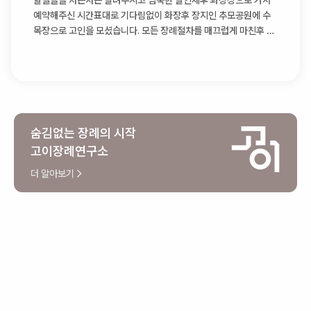
할일들을 차근차근 알려주시고 엄숙한 발인제후 화장장으로 가서
예약해주신 시간표대로 기다림없이 화장후 장지인 추모공원에 수
목장으로 고인을 모셨습니다. 모든 장례절차를 매끄럽게 마친후 다
시 장례식장으로 돌아와 상복반납까지 체크해주신후에 팀장님과
인사를 나누고 떠나셨습니다
숨김없는 장례의 시작
고이장례연구소
더 알아보기