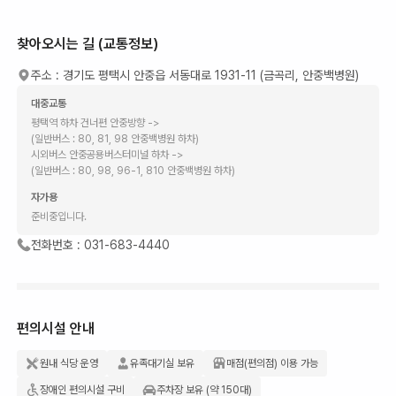
찾아오시는 길 (교통정보)
주소 :
경기도 평택시 안중읍 서동대로 1931-11 (금곡리, 안중백병원)
대중교통
평택역 하차 건너편 안중방향 ->
(일반버스 : 80, 81, 98 안중백병원 하차)
시외버스 안중공용버스터미널 하차 ->
(일반버스 : 80, 98, 96-1, 810 안중백병원 하차)
자가용
준비중입니다.
전화번호 :
031-683-4440
편의시설 안내
원내 식당 운영
유족대기실 보유
매점(편의점) 이용 가능
장애인 편의시설 구비
주차장 보유 (약 150대)