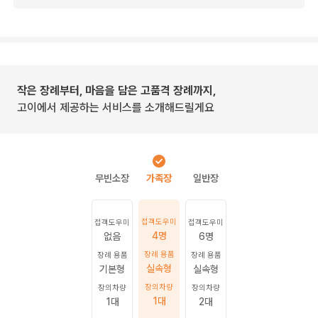
작은 장례부터, 마음을 담은 고품격 장례까지,
고이에서 제공하는 서비스를 소개해드릴게요
접객도우미
접객도우미
접객도우미
4명
없음
6명
장례 용품
장례 용품
장례 용품
실속형
기본형
실속형
장의차량
장의차량
장의차량
1
대
1
대
2
대