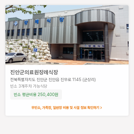
진안군의료원장례식장
전북특별자치도 진안군 진안읍 진무로 1145 (군상리)
빈소
3
개
주차 가능
식당
빈소 평균비용
250,400
원
무빈소, 가족장, 일반장 비용 및 시설 정보 확인하기