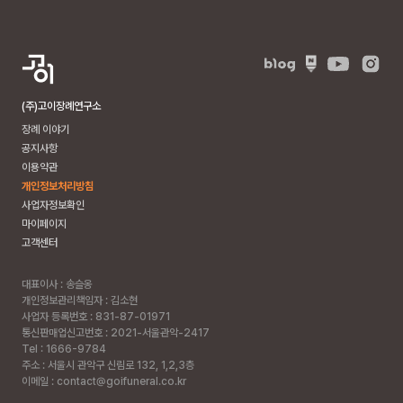
(주)고이장례연구소
장례 이야기
공지사항
이용약관
개인정보처리방침
사업자정보확인
마이페이지
고객센터
대표이사 : 송슬옹
개인정보관리책임자 : 김소현
사업자 등록번호 : 831-87-01971
통신판매업신고번호 : 2021-서울관악-2417
Tel : 1666-9784
주소 :
서울시 관악구 신림로 132, 1,2,3층
이메일 : contact@goifuneral.co.kr