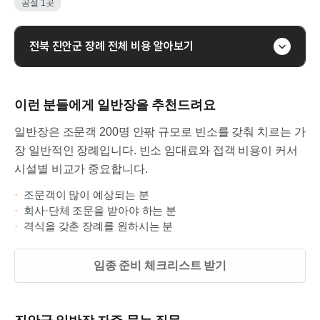
공설
1
곳
전북
진안군
장례 전체 비용 알아보기
이런 분들에게
일반장을
추천드려요
일반장은 조문객 200명 안팎 규모로 빈소를 갖춰 치르는 가
장 일반적인 장례입니다. 빈소 임대료와 접객 비용이 커서
시설별 비교가 중요합니다.
·
조문객이 많이 예상되는 분
·
회사·단체 조문을 받아야 하는 분
·
격식을 갖춘 장례를 원하시는 분
임종 준비 체크리스트 받기