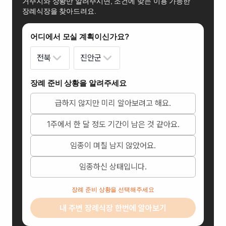
거주지와 상황만 알려주시면, 조건에 맞는 이용 가능한
장례식장을 찾아드려요.
어디에서 모실 계획이신가요?
전북
진안군
장례 준비 상황을 알려주세요
급하지 않지만 미리 알아보려고 해요.
1주에서 한 달 정도 기간이 남은 것 같아요.
임종이 며칠 남지 않았어요.
임종하신 상태입니다.
장례 준비 상황을 선택해주세요
내 주변 장례식장 한번에 알아보기