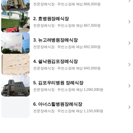
전문장례식장 ·
무빈소장례
예상
866,000
원
2
.
효병원장례식장
전문장례식장 ·
무빈소장례
예상
867,000
원
3
.
뉴고려병원장례식장
전문장례식장 ·
무빈소장례
예상
892,000
원
4
.
쉴낙원김포장례식장
전문장례식장 ·
무빈소장례
예상
940,000
원
5
.
김포우리병원 장례식장
전문장례식장 ·
무빈소장례
예상
1,090,000
원
6
.
아너스힐병원장례식장
전문장례식장 ·
무빈소장례
예상
1,150,000
원