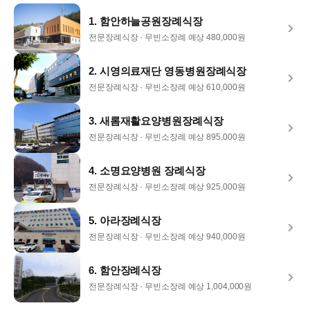
1
.
함안하늘공원장례식장
전문장례식장 ·
무빈소장례
예상
480,000
원
2
.
시영의료재단 영동병원장례식장
전문장례식장 ·
무빈소장례
예상
610,000
원
3
.
새롬재활요양병원장례식장
전문장례식장 ·
무빈소장례
예상
895,000
원
4
.
소명요양병원 장례식장
전문장례식장 ·
무빈소장례
예상
925,000
원
5
.
아라장례식장
전문장례식장 ·
무빈소장례
예상
940,000
원
6
.
함안장례식장
전문장례식장 ·
무빈소장례
예상
1,004,000
원