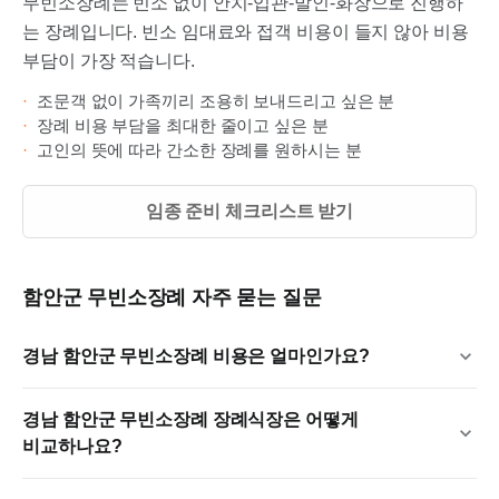
무빈소장례는 빈소 없이 안치-입관-발인-화장으로 진행하
는 장례입니다. 빈소 임대료와 접객 비용이 들지 않아 비용
부담이 가장 적습니다.
·
조문객 없이 가족끼리 조용히 보내드리고 싶은 분
·
장례 비용 부담을 최대한 줄이고 싶은 분
·
고인의 뜻에 따라 간소한 장례를 원하시는 분
임종 준비 체크리스트 받기
함안군
무빈소장례
자주 묻는 질문
경남 함안군 무빈소장례 비용은 얼마인가요?
경남 함안군 무빈소장례 장례식장은 어떻게
비교하나요?