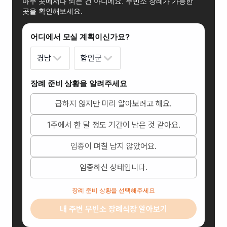
아무 곳에서나 되는 건 아니에요. 무빈소 장례가 가능한
곳을 확인해보세요.
어디에서 모실 계획이신가요?
경남
함안군
장례 준비 상황을 알려주세요
급하지 않지만 미리 알아보려고 해요.
1주에서 한 달 정도 기간이 남은 것 같아요.
임종이 며칠 남지 않았어요.
임종하신 상태입니다.
장례 준비 상황을 선택해주세요
내 주변 무빈소 장례식장 알아보기