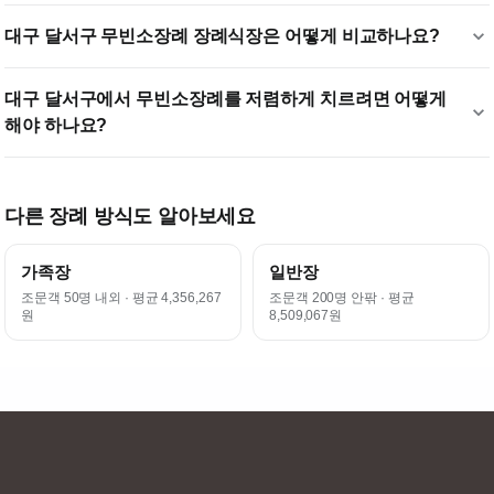
대구 달서구 무빈소장례 장례식장은 어떻게 비교하나요?
대구 달서구에서 무빈소장례를 저렴하게 치르려면 어떻게
해야 하나요?
다른 장례 방식도 알아보세요
가족장
일반장
조문객 50명 내외
· 평균 4,356,267
조문객 200명 안팎
· 평균
원
8,509,067원