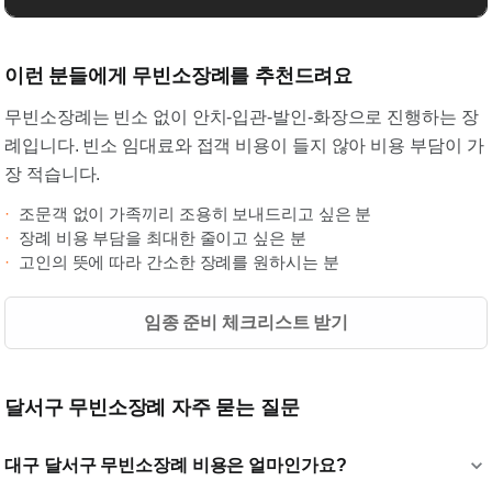
이런 분들에게
무빈소장례를
추천드려요
무빈소장례는 빈소 없이 안치-입관-발인-화장으로 진행하는 장
례입니다. 빈소 임대료와 접객 비용이 들지 않아 비용 부담이 가
장 적습니다.
·
조문객 없이 가족끼리 조용히 보내드리고 싶은 분
·
장례 비용 부담을 최대한 줄이고 싶은 분
·
고인의 뜻에 따라 간소한 장례를 원하시는 분
임종 준비 체크리스트 받기
달서구
무빈소장례
자주 묻는 질문
대구 달서구 무빈소장례 비용은 얼마인가요?