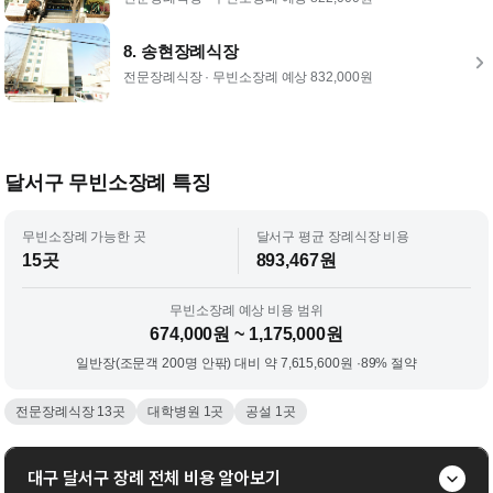
8
.
송현장례식장
전문장례식장 ·
무빈소장례
예상
832,000
원
달서구
무빈소장례
특징
무빈소장례
가능한 곳
달서구
평균 장례식장 비용
15
곳
893,467
원
무빈소장례
예상 비용 범위
674,000원 ~ 1,175,000원
일반장(
조문객 200명 안팎
) 대비 약
7,615,600
원 ·
89
% 절약
전문장례식장
13
곳
대학병원
1
곳
공설
1
곳
대구
달서구
장례 전체 비용 알아보기