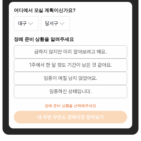
어디에서 모실 계획이신가요?
대구
달서구
장례 준비 상황을 알려주세요
급하지 않지만 미리 알아보려고 해요.
1주에서 한 달 정도 기간이 남은 것 같아요.
임종이 며칠 남지 않았어요.
임종하신 상태입니다.
장례 준비 상황을 선택해주세요
내 주변 무빈소 장례식장 알아보기