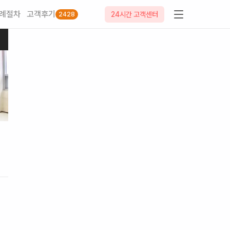
례절차
고객후기
24시간 고객센터
2428