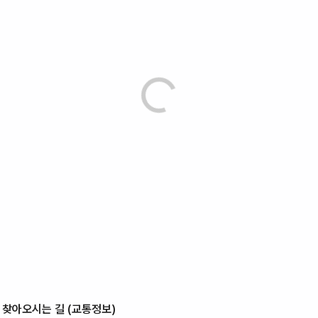
찾아오시는 길 (교통정보)