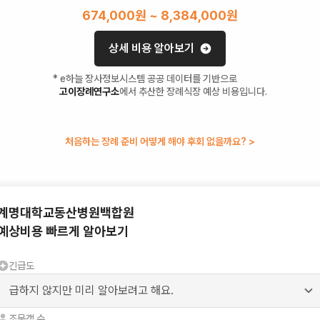
674,000
원 ~
8,384,000
원
상세 비용 알아보기
* e하늘 장사정보시스템 공공 데이터를 기반으로
고이장례연구소
에서 추산한 장례식장 예상 비용입니다.
처음하는 장례 준비 어떻게 해야 후회 없을까요? >
계명대학교동산병원백합원
예상비용 빠르게 알아보기
긴급도
조문객 수