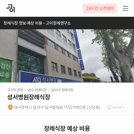
2026-08-07
24시간 고객센터
장례식장 정보·예상 비용 - 고이장례연구소
고이의 추천
대구
장례식장
달서구
장례식장
성서병원장례식장
대구광역시 달서구 달구벌대로 1152지하2층 (신당동)
복사하기
장례식장 예상 비용