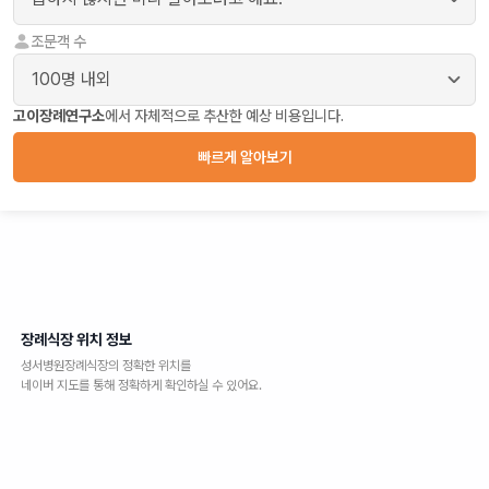
조문객 수
고이장례연구소
에서 자체적으로 추산한 예상 비용입니다.
빠르게 알아보기
장례식장 위치 정보
성서병원장례식장
의 정확한 위치를
네이버 지도를 통해 정확하게 확인하실 수 있어요.