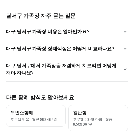
달서구
가족장
자주 묻는 질문
대구 달서구 가족장 비용은 얼마인가요?
대구 달서구 가족장 장례식장은 어떻게 비교하나요?
대구 달서구에서 가족장을 저렴하게 치르려면 어떻게
해야 하나요?
다른 장례 방식도 알아보세요
무빈소장례
일반장
조문객 없음
· 평균 893,467원
조문객 200명 안팎
· 평균
8,509,067원