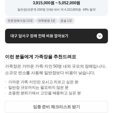
3,915,000원 ~ 5,052,000원
일반장(
조문객 200명 안팎
) 대비 약
4,152,800
원 ·
49
% 절약
전문장례식장
13
곳
대학병원
1
곳
공설
1
곳
대구
달서구
장례 전체 비용 알아보기
이런 분들에게
가족장을
추천드려요
가족장은 가까운 가족·지인 50명 내외 규모의 장례입니다.
소규모 빈소를 사용해 일반장보다 비용이 낮습니다.
·
가까운 가족·지인만 모시고 치르고 싶은 분
·
일반장 규모까지는 필요하지 않은 분
·
조용한 분위기에서 고인을 배웅하고 싶은 분
임종 준비 체크리스트 받기