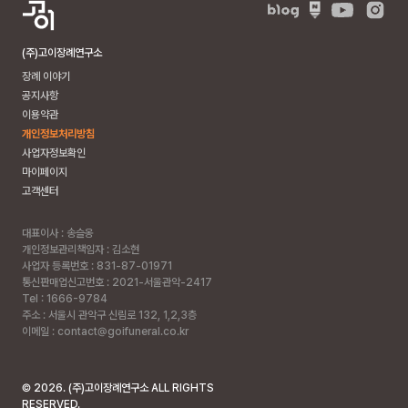
(주)고이장례연구소
장례 이야기
공지사항
이용약관
개인정보처리방침
사업자정보확인
마이페이지
고객센터
대표이사 : 송슬옹
개인정보관리책임자 : 김소현
사업자 등록번호 : 831-87-01971
통신판매업신고번호 : 2021-서울관악-2417
Tel : 1666-9784
주소 :
서울시 관악구 신림로 132, 1,2,3층
이메일 : contact@goifuneral.co.kr
©
2026
. (주)고이장례연구소 ALL RIGHTS
RESERVED.