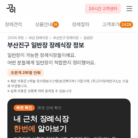
24시간 고객센터
장례견적
상품안내
장례절차
고객후기
N
2428
고이의 추천
부산
장례식장
부산진구
장례식장
일반장
부산진구
일반장
장례식장 정보
일반장이 가능한 장례식장들이에요.
어떤 분들에게 일반장이 적합한지 정리했어요.
조문객 200명 안팎
※ 평균 비용은 e하늘 장사정보시스템(보건복지부) 기준이며, (주)고이장례연구소는 시설
과 무관합니다.
※ 실제 비용은 상황에 따라 달라질 수 있습니다.
빠른 확인
30초 안에 확인
내 근처 장례식장
한번에
알아보기