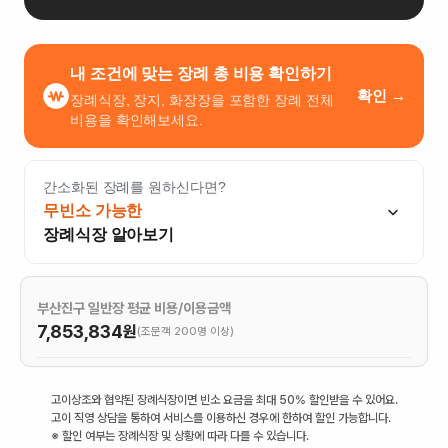
내 조건에 맞는 장례 총 비용 확인하기
확인 →
장례식장, 장지, 화장장을 포함한 장례 전체
비용을 확인해보세요.
간소화된 장례를 원하신다면?
무빈소 가능한
장례식장 알아보기
부산진구 일반장 평균 비용/이용금액
7,853,834
원
(조문객 200명 이상)
고이상조와 협약된 장례식장이면 빈소 요금을 최대 50% 할인받을 수 있어요.
고이 직영 상담을 통하여 서비스를 이용하신 경우에 한하여 할인 가능합니다.
※ 할인 여부는 장례식장 및 상황에 따라 다를 수 있습니다.