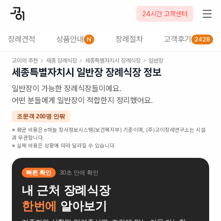
24시간 고객센터
장례견적
상품안내
장례절차
고객후기
N
2428
고이의 추천
세종
장례식장
세종특별자치시
장례식장
일반장
세종특별자치시
일반장
장례식장 정보
일반장이 가능한 장례식장들이에요.
어떤 분들에게 일반장이 적합한지 정리했어요.
조문객 200명 안팎
※ 평균 비용은 e하늘 장사정보시스템(보건복지부) 기준이며, (주)고이장례연구소는 시설
과 무관합니다.
※ 실제 비용은 상황에 따라 달라질 수 있습니다.
빠른 확인
30초 안에 확인
내 근처 장례식장
한번에
알아보기