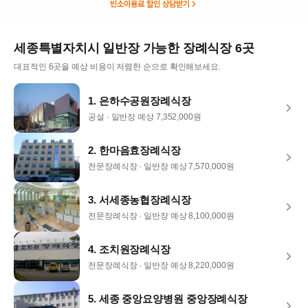
빈소이용료 할인 상담받기
세종특별자치시
일반장
가능한 장례식장
6
곳
대표적인
6
곳을 예상 비용이 저렴한 순으로 확인해보세요.
1
.
은하수공원장례식장
공설 ·
일반장
예상
7,352,000
원
2
.
한마음효장례식장
전문장례식장 ·
일반장
예상
7,570,000
원
3
.
서세종농협장례식장
전문장례식장 ·
일반장
예상
8,100,000
원
4
.
조치원장례식장
전문장례식장 ·
일반장
예상
8,220,000
원
5
.
세종 중앙요양병원 중앙장례식장