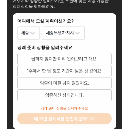
거주지와 상황만 알려주시면, 조건에 맞는 이용 가능한
장례식장을 찾아드려요.
어디에서 모실 계획이신가요?
세종
세종특별자치시
장례 준비 상황을 알려주세요
급하지 않지만 미리 알아보려고 해요.
1주에서 한 달 정도 기간이 남은 것 같아요.
임종이 며칠 남지 않았어요.
임종하신 상태입니다.
장례 준비 상황을 선택해주세요
내 주변 장례식장 한번에 알아보기