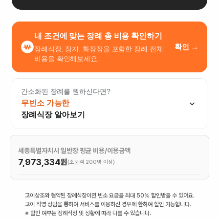
내 조건에 맞는 장례 총 비용 확인하기
확인 →
장례식장, 장지, 화장장을 포함한 장례 전체
비용을 확인해보세요.
간소화된 장례를 원하신다면?
무빈소 가능한
장례식장 알아보기
세종특별자치시 일반장 평균 비용/이용금액
7,973,334
원
(조문객 200명 이상)
고이상조와 협약된 장례식장이면 빈소 요금을 최대 50% 할인받을 수 있어요.
고이 직영 상담을 통하여 서비스를 이용하신 경우에 한하여 할인 가능합니다.
※ 할인 여부는 장례식장 및 상황에 따라 다를 수 있습니다.