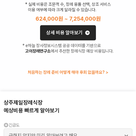
* 실제 비용은 조문객 수, 장례 용품 선택, 상조 서비스
이용 여부에 따라 크게 달라질 수 있습니다.
624,000
원 ~
7,254,000
원
상세 비용 알아보기
* e하늘 장사정보시스템 공공 데이터를 기반으로
고이장례연구소
에서 추산한 장례식장 예상 비용입니다.
처음하는 장례 준비 어떻게 해야 후회 없을까요? >
상주제일장례식장
예상비용 빠르게 알아보기
긴급도