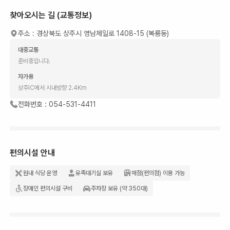
찾아오시는 길 (교통정보)
주소 :
경상북도 상주시 영남제일로 1408-15 (복룡동)
대중교통
준비중입니다.
자가용
상주IC에서 시내방향 2.4Km
전화번호 :
054-531-4411
편의시설 안내
원내 식당 운영
유족대기실 보유
매점(편의점) 이용 가능
장애인 편의시설 구비
주차장 보유 (약 350대)