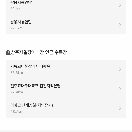
쌍용사봉안당
22.1
km
쌍용사봉안탑
22.5
km
상주제일장례식장 인근 수목장
기독교대한감리회 애향숙
23.3
km
천주교대구대교구 김천지역본당
29.9
km
의성군 천제공원(자연장지)
48.7
km