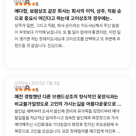
더보기
5
예다함, 보람상조 같은 회사는 회사의 이익, 상주, 직원 순
으로 중요시 여긴다고 하는데 고이상조의 경우에는..
상주가 일번, 그리고 직원, 회사 순이라는 지도사님께서 주신 말씀
이 무엇보다 기억에 남습니다. 또 뵐 일이 없어야 좋겠지만, 이런 일
이 생기면 저는 장례지도사님과 고이상조를 선택하고 또 주변에 추
천드릴 것 같습니다. 진심으로...
강OO
님 |
2023년 7월 3일
더보기
5
예전 경험했던 다른 브랜드상조의 형식적인 꽃장식과는
비교불가일정도로 고인의 가시는길을 아름다운꽃으로 가
득채워주셨습니다
발인날 새벽부터 오셔서 발인제 준비와 유가족들 짐정리부터 해야
할일들을 차근차근 알려주시고 엄숙한 발인제후 화장장으로 가서
예약해주신 시간표대로 기다림없이 화장후 장지인 추모공원에 수
목장으로 고인을 모셨습니다. 모든 장례절차를 매끄럽게 마친후 다