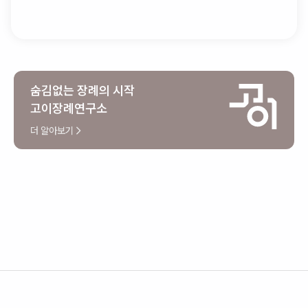
시 장례식장으로 돌아와 상복반납까지 체크해주신후에 팀장님과
인사를 나누고 떠나셨습니다
숨김없는 장례의 시작
고이장례연구소
더 알아보기