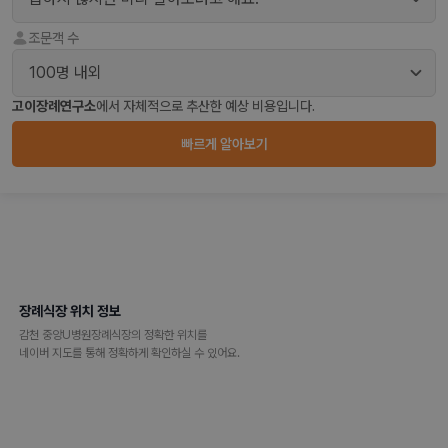
조문객 수
고이장례연구소
에서 자체적으로 추산한 예상 비용입니다.
빠르게 알아보기
장례식장 위치 정보
감천 중앙U병원장례식장
의 정확한 위치를
네이버 지도를 통해 정확하게 확인하실 수 있어요.