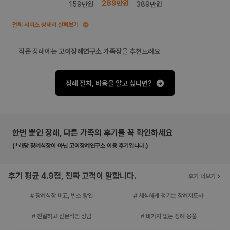
289
만원
159
만원
389
만원
전체 서비스 상세히 살펴보기
작은 장례에는
고이장례연구소 가족장
을 추천드려요
장례 절차, 비용을 알고 싶다면?
한번 뿐인 장례, 다른 가족의 후기를 꼭 확인하세요
(*해당 장례식장이 아닌 고이장례연구소 이용 후기입니다.)
후기 평균 4.9점, 진짜 고객이 말합니다.
후기 더보기
# 장례식장 비교, 빈소 할인
# 세심하게 챙기는 장례지도사
# 친절하고 전문적인 상담
# 바가지 없는 장례 용품