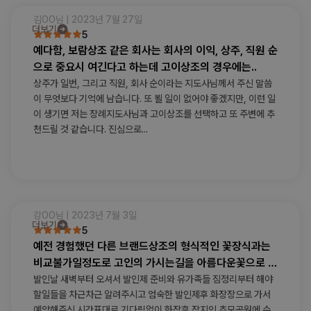
김OO
님 |
2023년 7월 27일
더보기
5
예다함, 보람상조 같은 회사는 회사의 이익, 상주, 직원 순
으로 중요시 여긴다고 하는데 고이상조의 경우에는..
상주가 일번, 그리고 직원, 회사 순이라는 지도사님께서 주신 말씀
이 무엇보다 기억에 남습니다. 또 뵐 일이 없어야 좋겠지만, 이런 일
이 생기면 저는 장례지도사님과 고이상조를 선택하고 또 주변에 추
천드릴 것 같습니다. 진심으로...
강OO
님 |
2023년 7월 3일
더보기
5
예전 경험했던 다른 브랜드상조의 형식적인 꽃장식과는
비교불가일정도로 고인의 가시는길을 아름다운꽃으로 가
득채워주셨습니다
발인날 새벽부터 오셔서 발인제 준비와 유가족들 짐정리부터 해야
할일들을 차근차근 알려주시고 엄숙한 발인제후 화장장으로 가서
예약해주신 시간표대로 기다림없이 화장후 장지인 추모공원에 수