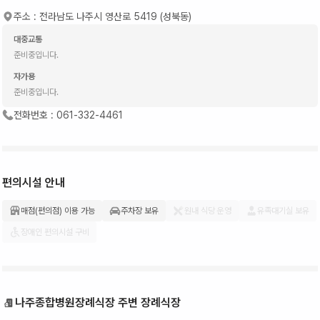
주소 :
전라남도 나주시 영산로 5419 (성북동)
대중교통
준비중입니다.
자가용
준비중입니다.
전화번호 :
061-332-4461
편의시설 안내
매점(편의점) 이용 가능
주차장 보유
원내 식당 운영
유족대기실 보유
장애인 편의시설 구비
나주종합병원장례식장 주변 장례식장