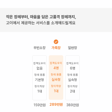
작은 장례부터, 마음을 담은 고품격 장례까지,
고이에서 제공하는 서비스를 소개해드릴게요
접객도우미
접객도우미
접객도우미
4명
없음
6명
장례 용품
장례 용품
장례 용품
실속형
기본형
실속형
장의차량
장의차량
장의차량
1
대
1
대
2
대
289
만원
159
만원
389
만원