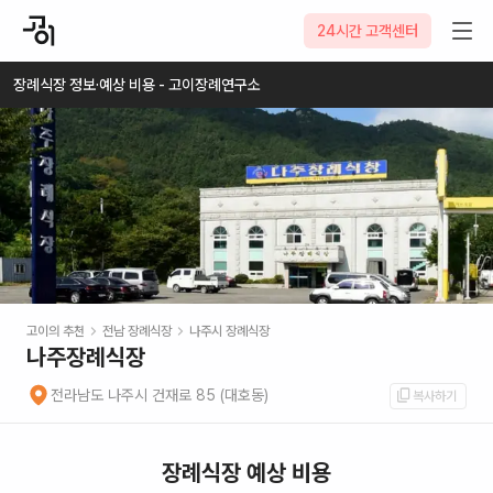
2026-08-08
24시간 고객센터
장례식장 정보·예상 비용 - 고이장례연구소
고이의 추천
전남
장례식장
나주시
장례식장
나주장례식장
전라남도 나주시 건재로 85 (대호동)
복사하기
장례식장 예상 비용