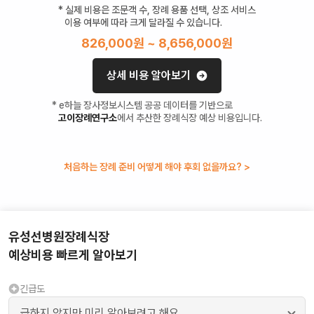
* 실제 비용은 조문객 수, 장례 용품 선택, 상조 서비스
이용 여부에 따라 크게 달라질 수 있습니다.
826,000
원 ~
8,656,000
원
상세 비용 알아보기
* e하늘 장사정보시스템 공공 데이터를 기반으로
고이장례연구소
에서 추산한 장례식장 예상 비용입니다.
처음하는 장례 준비 어떻게 해야 후회 없을까요? >
유성선병원장례식장
예상비용 빠르게 알아보기
긴급도