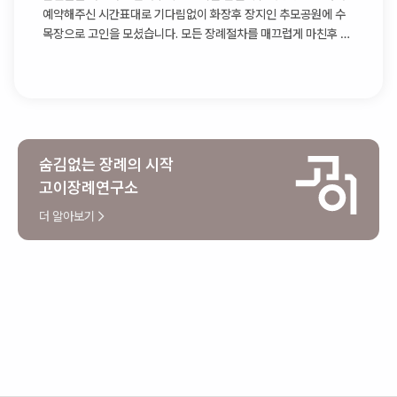
예약해주신 시간표대로 기다림없이 화장후 장지인 추모공원에 수
목장으로 고인을 모셨습니다. 모든 장례절차를 매끄럽게 마친후 다
시 장례식장으로 돌아와 상복반납까지 체크해주신후에 팀장님과
인사를 나누고 떠나셨습니다
숨김없는 장례의 시작
고이장례연구소
더 알아보기