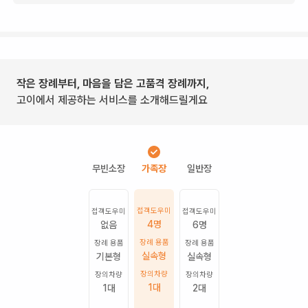
작은 장례부터, 마음을 담은 고품격 장례까지,
고이에서 제공하는 서비스를 소개해드릴게요
접객도우미
접객도우미
접객도우미
4명
없음
6명
장례 용품
장례 용품
장례 용품
실속형
기본형
실속형
장의차량
장의차량
장의차량
1
대
1
대
2
대