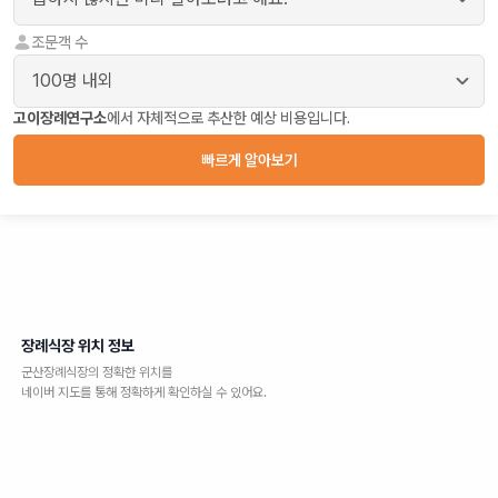
조문객 수
고이장례연구소
에서 자체적으로 추산한 예상 비용입니다.
빠르게 알아보기
장례식장 위치 정보
군산장례식장
의 정확한 위치를
네이버 지도를 통해 정확하게 확인하실 수 있어요.