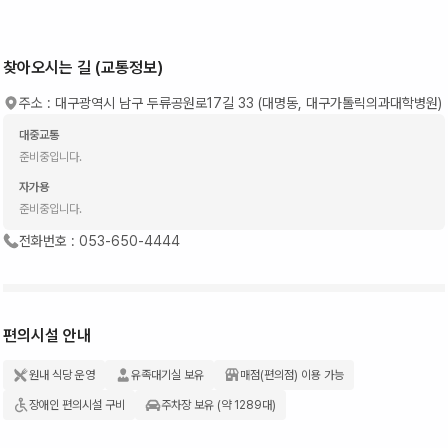
찾아오시는 길 (교통정보)
주소 :
대구광역시 남구 두류공원로17길 33 (대명동, 대구가톨릭의과대학병원)
대중교통
준비중입니다.
자가용
준비중입니다.
전화번호 :
053-650-4444
편의시설 안내
원내 식당 운영
유족대기실 보유
매점(편의점) 이용 가능
장애인 편의시설 구비
주차장 보유 (약 1289대)