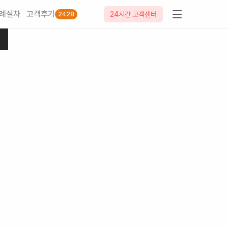
례절차
고객후기
24시간 고객센터
2428