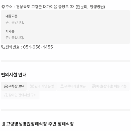
주소 :
경상북도 고령군 대가야읍 중앙로 33 (헌문리, 영생병원)
대중교통
준비중입니다.
자가용
준비중입니다.
전화번호 :
054-956-4455
편의시설 안내
주차장 보유
원내 식당 운영
유족대기실 보유
매점(편의점) 이용 가능
장애인 편의시설 구비
고령영생병원장례식장 주변 장례식장