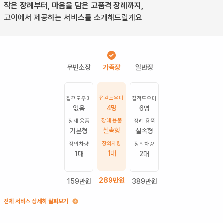
작은 장례부터, 마음을 담은 고품격 장례까지,
고이에서 제공하는 서비스를 소개해드릴게요
접객도우미
접객도우미
접객도우미
4명
없음
6명
장례 용품
장례 용품
장례 용품
실속형
기본형
실속형
장의차량
장의차량
장의차량
1
대
1
대
2
대
289
만원
159
만원
389
만원
전체 서비스 상세히 살펴보기