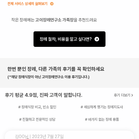
전체 서비스 상세히 살펴보기
작은 장례에는
고이장례연구소 가족장
을 추천드려요
장례 절차, 비용을 알고 싶다면?
한번 뿐인 장례, 다른 가족의 후기를 꼭 확인하세요
(*해당 장례식장이 아닌 고이장례연구소 이용 후기입니다.)
후기 평균 4.9점, 진짜 고객이 말합니다.
후기 더보기
# 장례식장 비교, 빈소 할인
# 세심하게 챙기는 장례지도사
# 친절하고 전문적인 상담
# 바가지 없는 장례 용품
김OO
님 |
2023년 7월 27일