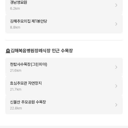
경남영묘원
6.2
km
김해추모의집 제1봉안당
8.8
km
김해복음병원장례식장 인근 수목장
천탑사수목장(그린피아)
21.6
km
효심추모관 자연장지
21.7
km
신불산 추모공원 수목장
22.8
km