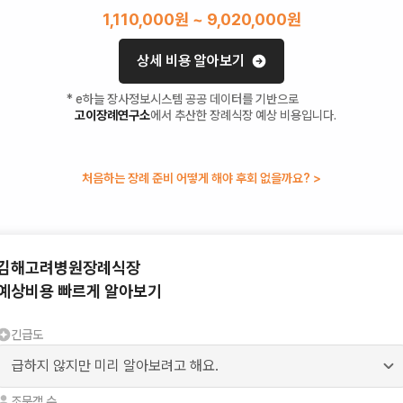
1,110,000
원 ~
9,020,000
원
상세 비용 알아보기
* e하늘 장사정보시스템 공공 데이터를 기반으로
고이장례연구소
에서 추산한 장례식장 예상 비용입니다.
처음하는 장례 준비 어떻게 해야 후회 없을까요? >
김해고려병원장례식장
예상비용 빠르게 알아보기
긴급도
조문객 수