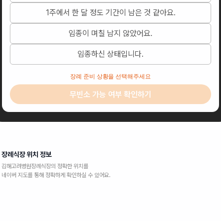
1주에서 한 달 정도 기간이 남은 것 같아요.
임종이 며칠 남지 않았어요.
임종하신 상태입니다.
장례 준비 상황을 선택해주세요
무빈소 가능 여부 확인하기
장례식장 위치 정보
김해고려병원장례식장
의 정확한 위치를
네이버 지도를 통해 정확하게 확인하실 수 있어요.