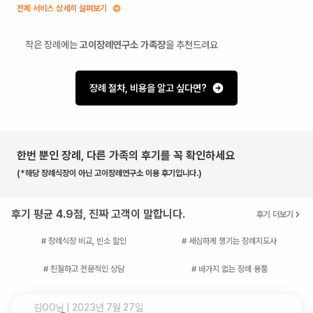
전체 서비스 상세히 살펴보기
작은 장례에는
고이장례연구소 가족장
을 추천드려요
장례 절차, 비용을 알고 싶다면?
한번 뿐인 장례, 다른 가족의 후기를 꼭 확인하세요
(*해당 장례식장이 아닌 고이장례연구소 이용 후기입니다.)
후기 평균 4.9점, 진짜 고객이 말합니다.
후기 더보기
# 장례식장 비교, 빈소 할인
# 세심하게 챙기는 장례지도사
# 친절하고 전문적인 상담
# 바가지 없는 장례 용품
김OO
님 |
2023년 7월 27일