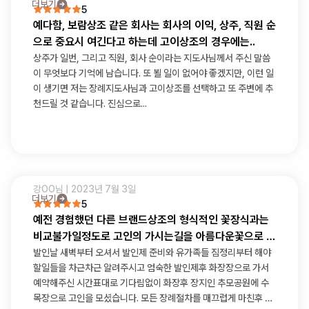
더보기
5
예다함, 보람상조 같은 회사는 회사의 이익, 상주, 직원 순
으로 중요시 여긴다고 하는데 고이상조의 경우에는..
상주가 일번, 그리고 직원, 회사 순이라는 지도사님께서 주신 말씀
이 무엇보다 기억에 남습니다. 또 뵐 일이 없어야 좋겠지만, 이런 일
이 생기면 저는 장례지도사님과 고이상조를 선택하고 또 주변에 추
천드릴 것 같습니다. 진심으로...
강OO
님 |
2023년 7월 3일
더보기
5
예전 경험했던 다른 브랜드상조의 형식적인 꽃장식과는
비교불가일정도로 고인의 가시는길을 아름다운꽃으로 가
득채워주셨습니다
발인날 새벽부터 오셔서 발인제 준비와 유가족들 짐정리부터 해야
할일들을 차근차근 알려주시고 엄숙한 발인제후 화장장으로 가서
예약해주신 시간표대로 기다림없이 화장후 장지인 추모공원에 수
목장으로 고인을 모셨습니다. 모든 장례절차를 매끄럽게 마친후 다