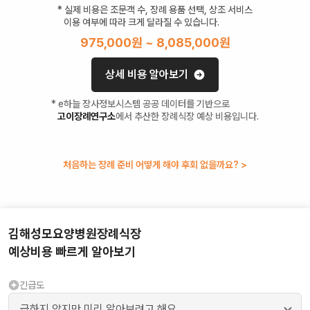
* 실제 비용은 조문객 수, 장례 용품 선택, 상조 서비스
이용 여부에 따라 크게 달라질 수 있습니다.
975,000
원 ~
8,085,000
원
상세 비용 알아보기
* e하늘 장사정보시스템 공공 데이터를 기반으로
고이장례연구소
에서 추산한 장례식장 예상 비용입니다.
처음하는 장례 준비 어떻게 해야 후회 없을까요? >
김해성모요양병원장례식장
예상비용 빠르게 알아보기
긴급도