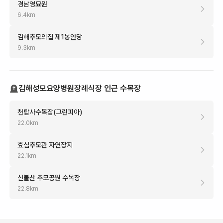
경남영묘원
6.4
km
김해추모의집 제1봉안당
9.3
km
김해성모요양병원장례식장 인근 수목장
천탑사수목장(그린피아)
22.0
km
효심추모관 자연장지
22.1
km
신불산 추모공원 수목장
22.8
km