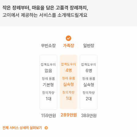
작은 장례부터, 마음을 담은 고품격 장례까지,
고이에서 제공하는 서비스를 소개해드릴게요
접객도우미
접객도우미
접객도우미
4명
없음
6명
장례 용품
장례 용품
장례 용품
실속형
기본형
실속형
장의차량
장의차량
장의차량
1
대
1
대
2
대
289
만원
159
만원
389
만원
전체 서비스 상세히 살펴보기