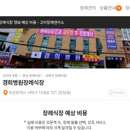
장례견적
상품안내
장
N
장례식장 정보·예상 비용 - 고이장례연구소
고이의 추천
부산
장례식장
사하구
장례식장
경희병원장례식장
부산광역시 사하구 다대로 321 (장림동)
복사하기
장례식장 예상 비용
* 실제 비용은 조문객 수, 장례 용품 선택, 상조 서비스
이용 여부에 따라 크게 달라질 수 있습니다.