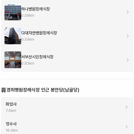
하나병원장례식장
0.09
km
다대자연병원장례식장
0.54
km
서부산시민장례식장
0.93
km
경희병원장례식장 인근 봉안당(납골당)
화엄사
7.6
km
정수사
16.4
km