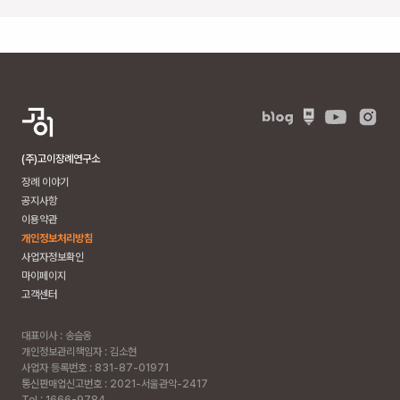
(주)고이장례연구소
장례 이야기
공지사항
이용약관
개인정보처리방침
사업자정보확인
마이페이지
고객센터
대표이사 : 송슬옹
개인정보관리책임자 : 김소현
사업자 등록번호 : 831-87-01971
통신판매업신고번호 : 2021-서울관악-2417