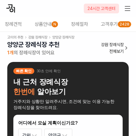
24시간 고객센터
장례견적
상품안내
장례절차
고객후기
N
2428
고이의 추천
강원
장례식장
양양군
장례식장
양양군 장례식장
추천
강원
장례식장
전체보기
1
개
의 장례식장이 있어요
빠른 확인
30초 안에 확인
내 근처 장례식장
한번에
알아보기
거주지와 상황만 알려주시면, 조건에 맞는 이용 가능한
장례식장을 찾아드려요.
어디에서 모실 계획이신가요?
강원
양양군