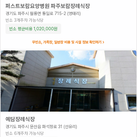
퍼스트보람요양병원 파주보람장례식장
경기도 파주시 월롱면 통일로 715-2 (영태리)
빈소
3
개
주차 가능
식당
빈소 평균비용
1,020,000
원
무빈소, 가족장, 일반장 비용 및 시설 정보 확인하기
예담장례식장
경기도 파주시 문산읍 화석정로 31 (선유리)
빈소
6
개
주차 가능
식당