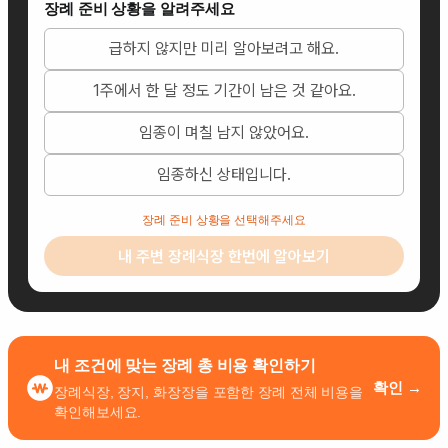
장례 준비 상황을 알려주세요
급하지 않지만 미리 알아보려고 해요.
1주에서 한 달 정도 기간이 남은 것 같아요.
임종이 며칠 남지 않았어요.
임종하신 상태입니다.
장례 준비 상황을 선택해주세요
내 주변 장례식장 한번에 알아보기
내 조건에 맞는 장례 총 비용 확인하기
확인 →
장례식장, 장지, 화장장을 포함한 장례 전체 비용을
확인해보세요.