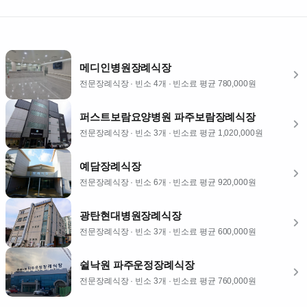
메디인병원장례식장
전문장례식장
· 빈소 4개
· 빈소료 평균 780,000원
퍼스트보람요양병원 파주보람장례식장
전문장례식장
· 빈소 3개
· 빈소료 평균 1,020,000원
예담장례식장
전문장례식장
· 빈소 6개
· 빈소료 평균 920,000원
광탄현대병원장례식장
전문장례식장
· 빈소 3개
· 빈소료 평균 600,000원
쉴낙원 파주운정장례식장
전문장례식장
· 빈소 3개
· 빈소료 평균 760,000원