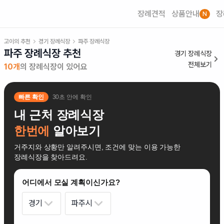
장례견적
상품안내
장
N
고이의 추천
경기
장례식장
파주
장례식장
파주 장례식장
추천
경기
장례식장
전체보기
10
개
의 장례식장이 있어요
빠른 확인
30초 안에 확인
내 근처 장례식장
한번에
알아보기
거주지와 상황만 알려주시면, 조건에 맞는 이용 가능한
장례식장을 찾아드려요.
어디에서 모실 계획이신가요?
경기
파주시