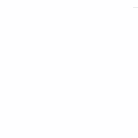
개
주
차
가
능
식
당
빈소 평균
비용
780,000
원