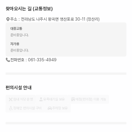
찾아오시는 길 (교통정보)
주소 :
전라남도 나주시 왕곡면 영산포로 30-11 (장산리)
대중교통
준비중입니다.
자가용
준비중입니다.
전화번호 :
061-335-4949
편의시설 안내
원내 식당 운영
유족대기실 보유
매점(편의점) 이용 가능
장애인 편의시설 구비
주차장 보유