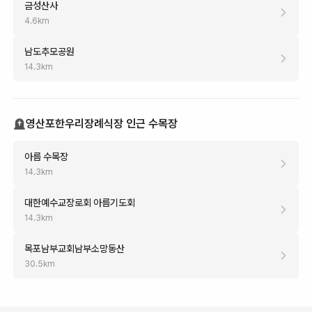
금성산사
4.6
km
남도추모공원
14.3
km
영산포한우리장례식장 인근 수목장
아름 수목장
14.3
km
대한예수교장로회 아름기도회
14.3
km
목포남부교회남부소망동산
30.5
km