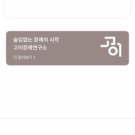
시 장례식장으로 돌아와 상복반납까지 체크해주신후에 팀장님과
인사를 나누고 떠나셨습니다
숨김없는 장례의 시작
고이장례연구소
더 알아보기