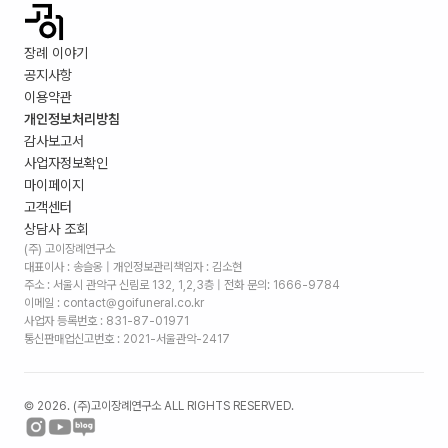
장례 이야기
공지사항
이용약관
개인정보처리방침
감사보고서
사업자정보확인
마이페이지
고객센터
상담사 조회
(주) 고이장례연구소
대표이사 : 송슬옹 | 개인정보관리책임자 : 김소현
주소 :
서울시 관악구 신림로 132, 1,2,3층
| 전화 문의: 1666-9784
이메일 : contact@goifuneral.co.kr
사업자 등록번호 : 831-87-01971
통신판매업신고번호 : 2021-서울관악-2417
©
2026
. (주)고이장례연구소 ALL RIGHTS RESERVED.
장례 비용 예상 견적표, 임종 준비 체크리스트 받아보기