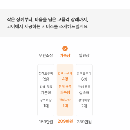
작은 장례부터, 마음을 담은 고품격 장례까지,
고이에서 제공하는 서비스를 소개해드릴게요
접객도우미
접객도우미
접객도우미
4명
없음
6명
장례 용품
장례 용품
장례 용품
실속형
기본형
실속형
장의차량
장의차량
장의차량
1
대
1
대
2
대
289
만원
159
만원
389
만원