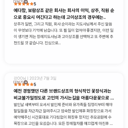
더보기
5
예다함, 보람상조 같은 회사는 회사의 이익, 상주, 직원 순
으로 중요시 여긴다고 하는데 고이상조의 경우에는..
상주가 일번, 그리고 직원, 회사 순이라는 지도사님께서 주신 말씀
이 무엇보다 기억에 남습니다. 또 뵐 일이 없어야 좋겠지만, 이런 일
이 생기면 저는 장례지도사님과 고이상조를 선택하고 또 주변에 추
천드릴 것 같습니다. 진심으로...
강OO
님 |
2023년 7월 3일
더보기
5
예전 경험했던 다른 브랜드상조의 형식적인 꽃장식과는
비교불가일정도로 고인의 가시는길을 아름다운꽃으로 가
득채워주셨습니다
발인날 새벽부터 오셔서 발인제 준비와 유가족들 짐정리부터 해야
할일들을 차근차근 알려주시고 엄숙한 발인제후 화장장으로 가서
예약해주신 시간표대로 기다림없이 화장후 장지인 추모공원에 수
목장으로 고인을 모셨습니다. 모든 장례절차를 매끄럽게 마친후 다