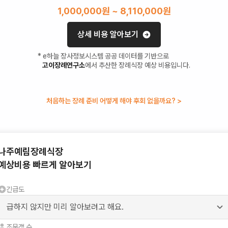
1,000,000
원 ~
8,110,000
원
상세 비용 알아보기
* e하늘 장사정보시스템 공공 데이터를 기반으로
고이장례연구소
에서 추산한 장례식장 예상 비용입니다.
처음하는 장례 준비 어떻게 해야 후회 없을까요? >
나주예림장례식장
예상비용 빠르게 알아보기
긴급도
조문객 수