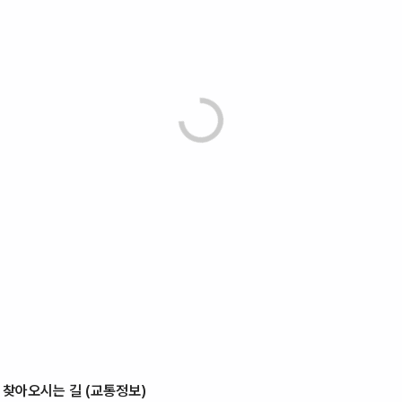
찾아오시는 길 (교통정보)