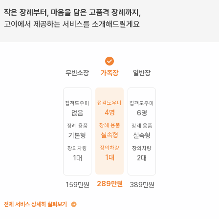
작은 장례부터, 마음을 담은 고품격 장례까지,
고이에서 제공하는 서비스를 소개해드릴게요
접객도우미
접객도우미
접객도우미
4명
없음
6명
장례 용품
장례 용품
장례 용품
실속형
기본형
실속형
장의차량
장의차량
장의차량
1
대
1
대
2
대
289
만원
159
만원
389
만원
전체 서비스 상세히 살펴보기