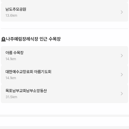
남도추모공원
13.6
km
나주예림장례식장 인근 수목장
아름 수목장
14.1
km
대한예수교장로회 아름기도회
14.1
km
목포남부교회남부소망동산
31.5
km