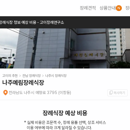
장례견적
상품안내
장
N
장례식장 정보·예상 비용 - 고이장례연구소
고이의 추천
전남
장례식장
나주시
장례식장
나주예림장례식장
전라남도 나주시 예향로 3795 (이창동)
복사하기
장례식장 예상 비용
* 실제 비용은 조문객 수, 장례 용품 선택, 상조 서비스
이용 여부에 따라 크게 달라질 수 있습니다.