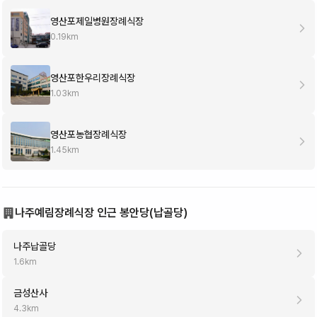
영산포제일병원장례식장
0.19
km
영산포한우리장례식장
1.03
km
영산포농협장례식장
1.45
km
나주예림장례식장 인근 봉안당(납골당)
나주납골당
1.6
km
금성산사
4.3
km