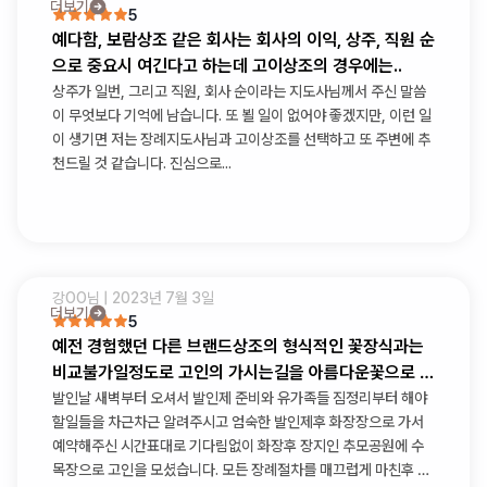
더보기
5
예다함, 보람상조 같은 회사는 회사의 이익, 상주, 직원 순
으로 중요시 여긴다고 하는데 고이상조의 경우에는..
상주가 일번, 그리고 직원, 회사 순이라는 지도사님께서 주신 말씀
이 무엇보다 기억에 남습니다. 또 뵐 일이 없어야 좋겠지만, 이런 일
이 생기면 저는 장례지도사님과 고이상조를 선택하고 또 주변에 추
천드릴 것 같습니다. 진심으로...
강OO
님 |
2023년 7월 3일
더보기
5
예전 경험했던 다른 브랜드상조의 형식적인 꽃장식과는
비교불가일정도로 고인의 가시는길을 아름다운꽃으로 가
득채워주셨습니다
발인날 새벽부터 오셔서 발인제 준비와 유가족들 짐정리부터 해야
할일들을 차근차근 알려주시고 엄숙한 발인제후 화장장으로 가서
예약해주신 시간표대로 기다림없이 화장후 장지인 추모공원에 수
목장으로 고인을 모셨습니다. 모든 장례절차를 매끄럽게 마친후 다