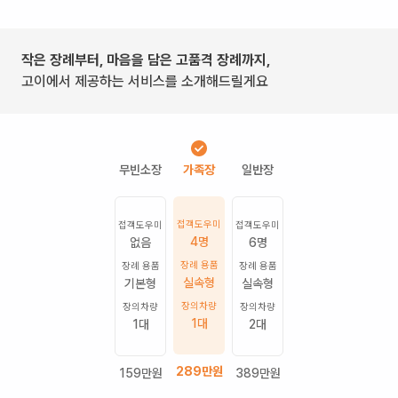
작은 장례부터, 마음을 담은 고품격 장례까지,
고이에서 제공하는 서비스를 소개해드릴게요
접객도우미
접객도우미
접객도우미
4명
없음
6명
장례 용품
장례 용품
장례 용품
실속형
기본형
실속형
장의차량
장의차량
장의차량
1
대
1
대
2
대
289
만원
159
만원
389
만원