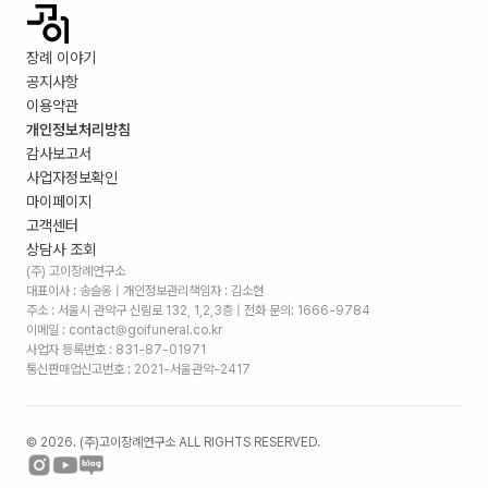
장례 이야기
공지사항
이용약관
개인정보처리방침
감사보고서
사업자정보확인
마이페이지
고객센터
상담사 조회
(주) 고이장례연구소
대표이사 : 송슬옹 | 개인정보관리책임자 : 김소현
주소 :
서울시 관악구 신림로 132, 1,2,3층
| 전화 문의: 1666-9784
이메일 : contact@goifuneral.co.kr
사업자 등록번호 : 831-87-01971
통신판매업신고번호 : 2021-서울관악-2417
©
2026
. (주)고이장례연구소 ALL RIGHTS RESERVED.
장례 비용 예상 견적표, 임종 준비 체크리스트 받아보기