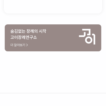
시 장례식장으로 돌아와 상복반납까지 체크해주신후에 팀장님과
인사를 나누고 떠나셨습니다
숨김없는 장례의 시작
고이장례연구소
더 알아보기