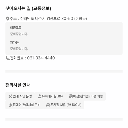
찾아오시는 길 (교통정보)
주소 :
전라남도 나주시 영산포로 30-50 (이창동)
대중교통
준비중입니다.
자가용
준비중입니다.
전화번호 :
061-334-4440
편의시설 안내
원내 식당 운영
유족대기실 보유
매점(편의점) 이용 가능
장애인 편의시설 구비
주차장 보유 (약 100대)