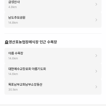
금성산사
4.9
km
남도추모공원
14.8
km
영산포농협장례식장 인근 수목장
아름 수목장
14.6
km
대한예수교장로회 아름기도회
14.6
km
목포남부교회남부소망동산
30.1
km